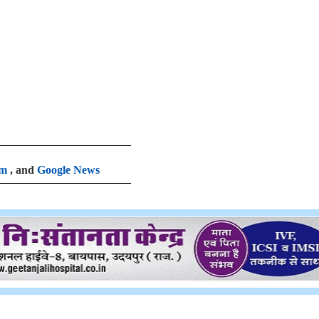
am
, and
Google News