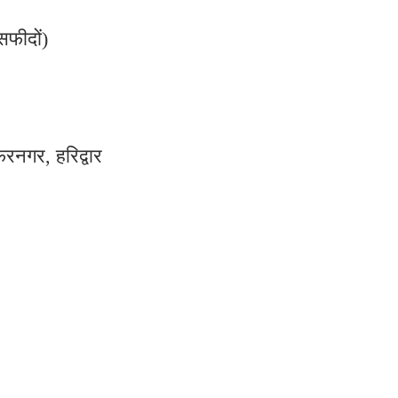
सफीदों)
्फरनगर, हरिद्वार