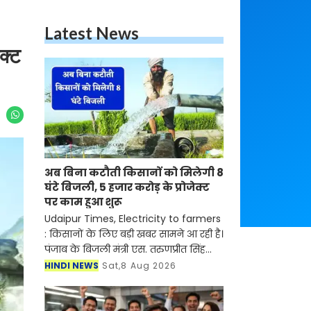
Latest News
क्ट
अब बिना कटौती किसानों को मिलेगी 8
घंटे बिजली, 5 हजार करोड़ के प्रोजेक्ट
पर काम हुआ शुरू
Udaipur Times, Electricity to farmers
: किसानों के लिए बड़ी खबर सामने आ रही है।
पंजाब के बिजली मंत्री एस. तरुणप्रीत सिंह
सौंड ने बताया कि पंजाब सरकार ने संशोधित
HINDI NEWS
Sat,8 Aug 2026
वितरण क्षेत्र योजना (आरडीएसएस) के तहत
ल