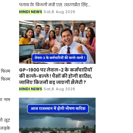
पंजाब के बिजली मंत्री एस. तरुणप्रीत सिंह
सौंड ने बताया कि पंजाब सरकार ने संशोधित
HINDI NEWS
Sat,8 Aug 2026
वितरण क्षेत्र योजना (आरडीएसएस) के तहत
ल
GP-1900 पर लेवल-2 के कर्मचारियों
ी फिल्म
की बल्ले-बल्ले ! पैसों की होगी बारिश,
 फिल्म
जानिए कितनी बढ़ जाएगी सैलेरी ?
HINDI NEWS
Sat,8 Aug 2026
का नाम
ोे लूट
 लड़के