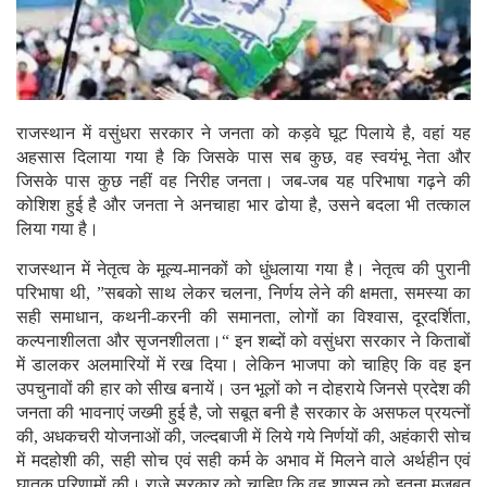
राजस्थान में वसुंधरा सरकार ने जनता को कड़वे घूट पिलाये है, वहां यह
अहसास दिलाया गया है कि जिसके पास सब कुछ, वह स्वयंभू नेता और
जिसके पास कुछ नहीं वह निरीह जनता। जब-जब यह परिभाषा गढ़ने की
कोशिश हुई है और जनता ने अनचाहा भार ढोया है, उसने बदला भी तत्काल
लिया गया है।
राजस्थान में नेतृत्व के मूल्य-मानकों को धुंधलाया गया है। नेतृत्व की पुरानी
परिभाषा थी, ”सबको साथ लेकर चलना, निर्णय लेने की क्षमता, समस्या का
सही समाधान, कथनी-करनी की समानता, लोगों का विश्वास, दूरदर्शिता,
कल्पनाशीलता और सृजनशीलता।“ इन शब्दों को वसुंधरा सरकार ने किताबों
में डालकर अलमारियों में रख दिया। लेकिन भाजपा को चाहिए कि वह इन
उपचुनावों की हार को सीख बनायें। उन भूलों को न दोहराये जिनसे प्रदेश की
जनता की भावनाएं जख्मी हुई है, जो सबूत बनी है सरकार के असफल प्रयत्नों
की, अधकचरी योजनाओं की, जल्दबाजी में लिये गये निर्णयों की, अहंकारी सोच
में मदहोशी की, सही सोच एवं सही कर्म के अभाव में मिलने वाले अर्थहीन एवं
घातक परिणामों की। राजे सरकार को चाहिए कि वह शासन को इतना मजबूत