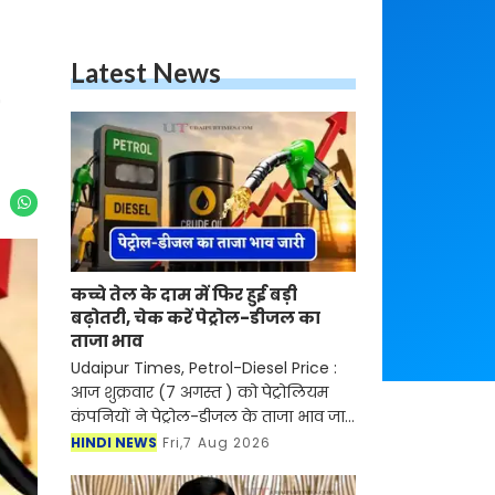
Latest News
कच्चे तेल के दाम में फिर हुई बड़ी
बढ़ोतरी, चेक करें पेट्रोल-डीजल का
ताजा भाव
Udaipur Times, Petrol-Diesel Price :
आज शुक्रवार (7 अगस्त ) को पेट्रोलियम
कंपनियों ने पेट्रोल-डीजल के ताजा भाव जारी
कर दिए हैं। देश में पेट्रोल-डीजल की कीमतें
HINDI NEWS
Fri,7 Aug 2026
आसमान को छु रही है। जिस कारण लोगों को
का