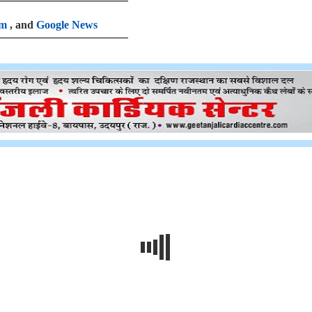
am
, and
Google News