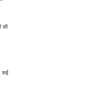
ं की
ै। कई