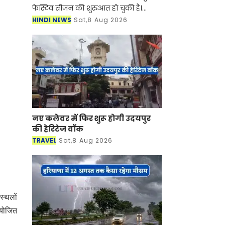
फेस्टिव सीजन की शुरुआत हो चुकी है।
सुहागिन महिलाएं हो या फिर कुंवारी
HINDI NEWS
Sat,8 Aug 2026
लड़कियां किसी ना किसी मौके पर साड़ियां
बड़े शौक से पहनती हैं। स
नए कलेवर में फिर शुरू होगी उदयपुर
की हेरिटेज वॉक
TRAVEL
Sat,8 Aug 2026
स्थलों
आयोजित