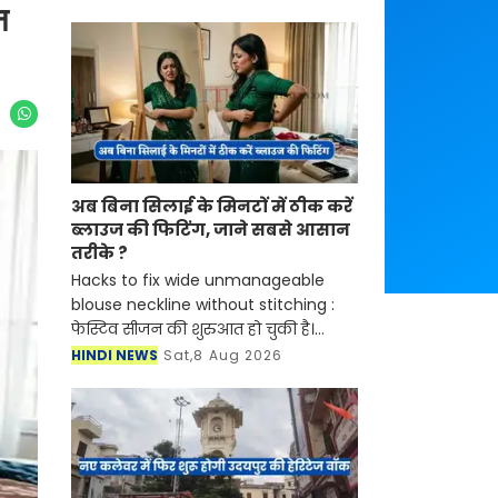
न
अब बिना सिलाई के मिनटों में ठीक करें
ब्लाउज की फिटिंग, जाने सबसे आसान
तरीके ?
Hacks to fix wide unmanageable
blouse neckline without stitching :
फेस्टिव सीजन की शुरुआत हो चुकी है।
सुहागिन महिलाएं हो या फिर कुंवारी
HINDI NEWS
Sat,8 Aug 2026
लड़कियां किसी ना किसी मौके पर साड़ियां
बड़े शौक से पहनती हैं। स