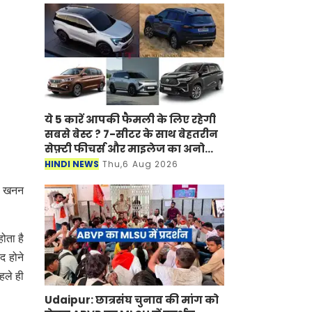
ये 5 कारें आपकी फैमली के लिए रहेगी
सबसे बेस्ट ? 7-सीटर के साथ बेहतरीन
सेफ़्टी फीचर्स और माइलेज का अनोखा
अंदाज
HINDI NEWS
Thu,6 Aug 2026
गत खनन
ोता है
द होने
हले ही
Udaipur: छात्रसंघ चुनाव की मांग को