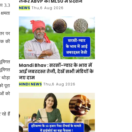
लेकर ABVP का MLSU में प्रदर्शन
का 3.3
NEWS
Thu,6 Aug 2026
क्षमता
्तर पर
िंक की
भूमिगत
Mandi Bhav : सरसों-ग्वार के भाव में
भूमिगत
आई जबरदस्त तेजी, देखें सभी मंडियों के
नए दाम
 थोड़ा
HINDI NEWS
Thu,6 Aug 2026
ो पूरा
ाओं को
हे हैं