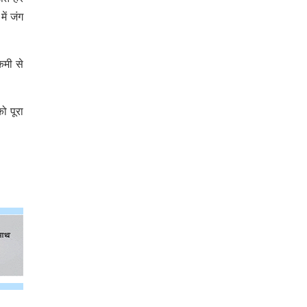
ें जंग
कमी से
ो पूरा