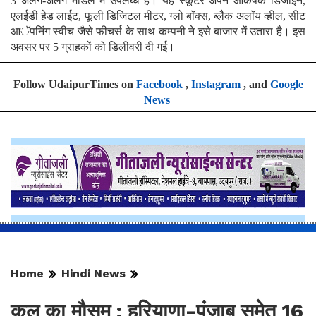
3 अलग-अलग माॅडल में उपलब्ध है। यह स्कूटर अपने आकर्षक डिजाईन,
एलईडी हेड लाईट, फूली डिजिटल मीटर, ग्लो बाॅक्स, ब्लैक अलाॅय व्हील, सीट
आॅपनिंग स्वीच जैसे फीचर्स के साथ कम्पनी ने इसे बाजार में उतारा है। इस
अवसर पर 5 ग्राहकों को डिलीवरी दी गई।
Follow UdaipurTimes on
Facebook
,
Instagram
, and
Google
News
Home
Hindi News
कल का मौसम : हरियाणा-पंजाब समेत 16