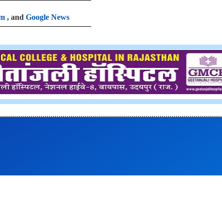
am
, and
Google News