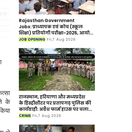
Rajasthan Government
Jobs: प्राध्यापक एवं कोच (स्कूल
शिक्षा) प्रतियोगी परीक्षा-2025, आयोग
ने जारी की हिंदी विषय की विचारित
JOB OPENING
Fri,7 Aug 2026
सूची
ग
ित्सा
राजस्थान, हरियाणा और मध्यप्रदेश
े के
के हिस्ट्रीशीटर पर प्रतापगढ़ पुलिस की
कार्यवाही: अवैध फार्म हाउस पर चला
 किया
बुलडोजर
CRIME
Fri,7 Aug 2026