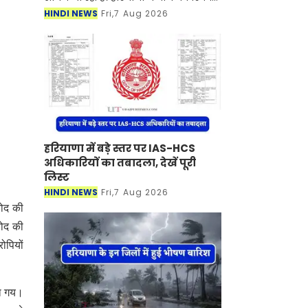
पैदावार के बीच चावल की खरीद, भंडारण और
HINDI NEWS
Fri,7 Aug 2026
बोनस भुगतान जैसी समस्याओं का सामना
कर रहे हरियाण
हरियाणा में बड़े स्तर पर IAS-HCS
अधिकारियों का तबादला, देखें पूरी
लिस्ट
HINDI NEWS
Fri,7 Aug 2026
नोद की
नोद की
ोपियों
या गय।