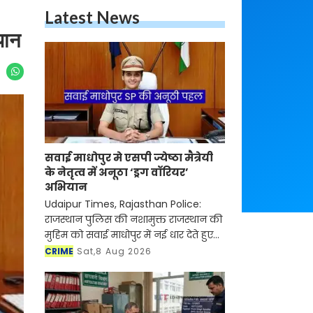
Latest News
यान
सवाई माधोपुर मे एसपी ज्येष्ठा मैत्रेयी
के नेतृत्व में अनूठा ‘ड्रग वॉरियर’
अभियान
Udaipur Times, Rajasthan Police:
राजस्थान पुलिस की नशामुक्त राजस्थान की
मुहिम को सवाई माधोपुर में नई धार देते हुए
सवाई माधोपुर एसपी ज्येष्ठा मैत्रेयी ने ‘पहले
CRIME
Sat,8 Aug 2026
परिवार, फिर मोहल्ला, फिर गांव’ की तर्ज प