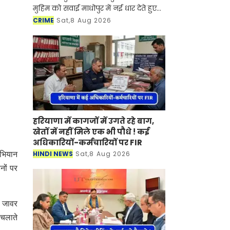
मुहिम को सवाई माधोपुर में नई धार देते हुए
सवाई माधोपुर एसपी ज्येष्ठा मैत्रेयी ने ‘पहले
CRIME
Sat,8 Aug 2026
परिवार, फिर मोहल्ला, फिर गांव’ की तर्ज प
हरियाणा में कागजों में उगते रहे बाग,
खेतों में नहीं मिले एक भी पौधे ! कई
अधिकारियों-कर्मचारियों पर FIR
HINDI NEWS
Sat,8 Aug 2026
अभियान
नों पर
ं जावर
 चलाते