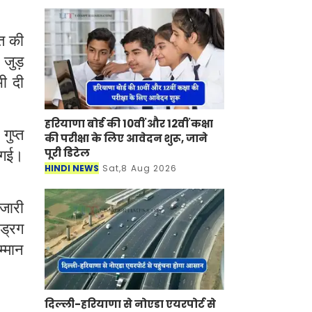
ति की
जुड़
भी दी
हरियाणा बोर्ड की 10वीं और 12वीं कक्षा
ुप्त
की परीक्षा के लिए आवेदन शुरू, जाने
ी गई।
पूरी डिटेल
HINDI NEWS
Sat,8 Aug 2026
 जारी
ड्रग
,
म्मान
दिल्ली-हरियाणा से नोएडा एयरपोर्ट से