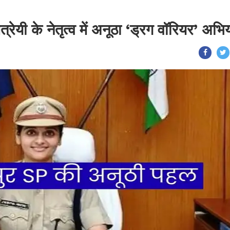
ैत्रेयी के नेतृत्व में अनूठा ‘ड्रग वॉरियर’ अभि