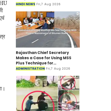
BPHU
HINDI NEWS
Fri,7 Aug 2026
की
एवं
त्र
Rajasthan Chief Secretary
Makes a Case for Using MSS
Plus Technique for
Maintenance of Bitumen Roads
ADMINISTRATION
Fri,7 Aug 2026
या।