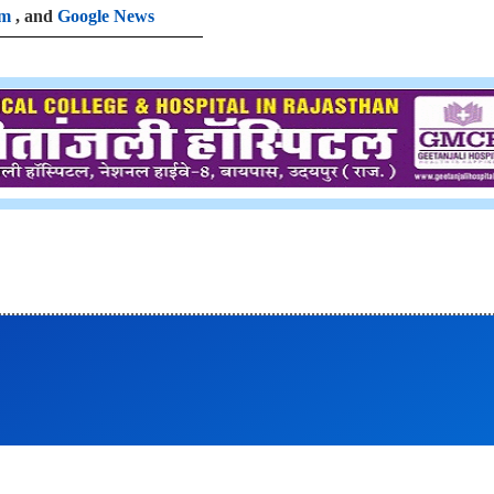
am
, and
Google News