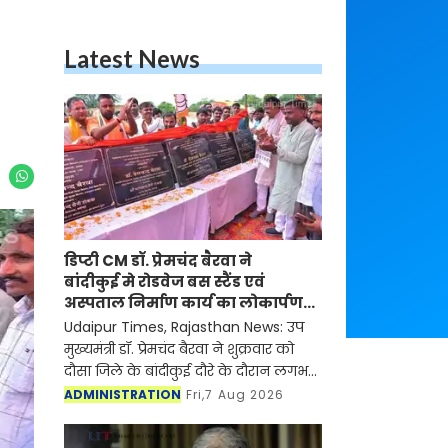
Latest News
डिप्टी CM डॉ. प्रेमचंद बैरवा ने
बांदीकुई मे रोडवेज बस स्टैंड एवं
अस्पताल निर्माण कार्य का लोकार्पण-
शिलान्यास किया
Udaipur Times, Rajasthan News: उप
मुख्यमंत्री डॉ. प्रेमचंद बैरवा ने शुक्रवार को
दौसा जिले के बांदीकुई दौरे के दौरान लगभग
5 करोड़ 64 लाख रुपये की लागत के
ADMINISTRATION
Fri,7 Aug 2026
विभिन्न विकास कार्यों का शिलान्यास एवं
लोकार्प