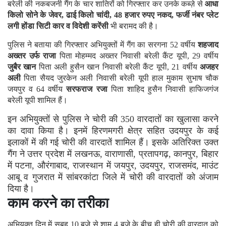
बरेली की नकबजनी गैंग के चार शातिरों को गिरफ्तार कर उनके कब्ज़े से
आधा
किलो सोने के जेवर, ढाई किलो चांदी, 48 हजार रुपए नकद, फर्जी नंबर प्लेट
लगी होंडा सिटी कार व विदेशी करेंसी
भी बरामद की है।
पुलिस ने बताया की गिरफ्तार अभियुक्तों में गैंग का सरगना 52 वर्षीय
शहजाद
अख्तर उर्फ राजा
पिता मोहम्मद अख्तर निवासी बरेली कैंट यूपी, 29 वर्षीय
जुबैर खान
पिता अली हुसैन खान निवासी बरेली कैंट यूपी, 21 वर्षीय
अजहर
अली
पिता सैयद जुरकेन अली निवासी बरेली यूपी हाल मुकाम सुभाष चौक
जयपुर व 64 वर्षीय
सरफराज रजा
पिता शाहिद हुसैन निवासी हाफिजगंज
बरेली यूपी शामिल हैं।
इन अभियुक्तों से पुलिस ने चोरी की 350 वारदातों का खुलासा करने
का दावा किया है। इनमें हिरणमगरी क्षेत्र सहित उदयपुर के कई
इलाकों में की गई चोरी की वारदातें शामिल हैं। इसके अतिरिक्त उक्त
गैंग ने उत्तर प्रदेश में लखनऊ, वाराणासी, प्रतापगढ़, कानपुर, बिहार
में पटना, औरंगाबाद, राजस्थान में जयपुर, उदयपुर, राजसमंद, माउंट
आबू व गुजरात में सांबरकांटा जिले में चोरी की वारदातों को अंजाम
दिया है।
काम करने का तरीका
अभियुक्त दिन में सुबह 10 बजे से शाम 4 बजे के बीच ही चोरी की वारदात को