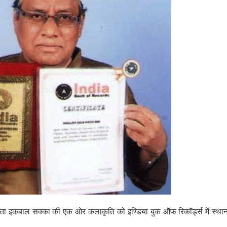
िर्माता इकबाल सक्का की एक ओर कलाकृति को इण्डिया बुक ऑफ रिकॉर्ड्स में स्था