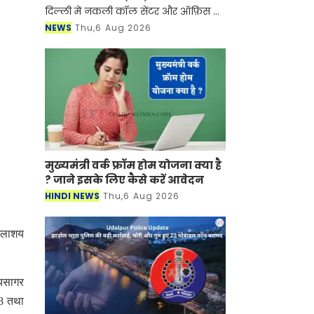
दिल्ली में नकली कॉल सेंटर और ऑफ़िस के
ज़रिए चल रहे एक बड़े इंटरनेशनल टेक-
NEWS
Thu,6 Aug 2026
सपोर्ट फ्रॉड और जबरन वसूली (extortion)
रैकेट का
मुख्यमंत्री वर्क फ्रॉम होम योजना क्या है
? जाने इसके लिए कैसे करें आवेदन
HINDI NEWS
Thu,6 Aug 2026
 जलाशय
दयसागर
-8 तथा