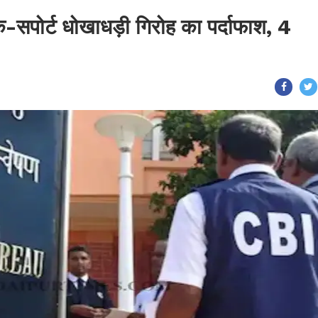
क-सपोर्ट धोखाधड़ी गिरोह का पर्दाफाश, 4