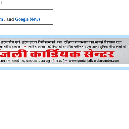
ई।
am
, and
Google News