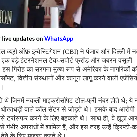
r live updates on
WhatsApp
्रल ब्यूरो ऑफ़ इन्वेस्टिगेशन (CBI) ने पंजाब और दिल्ली में
 एक बड़े इंटरनेशनल टेक-सपोर्ट फ्रॉड और जबरन वसूली
ै। इस गिरोह का सरगना मुख्य रूप से अमेरिका के नागरिकों क
्ट, वित्तीय संस्थानों और कानून लागू करने वाली एजेंसियो
थे।
ते थे जिनमें नकली माइक्रोसॉफ्ट टोल-फ्री नंबर होते थे; ये 
रहे धोखाधड़ी वाले कॉल सेंटर से जोड़ते थे। इसके बाद आरोपी
पैसे ट्रांसफर करने के लिए बहकाते थे। साथ ही, वे झूठा आ
ैसे गंभीर अपराधों में शामिल हैं, और इस तरह उन्हें क्रिप्टो-कर
ी देने के लिए मजबूर करते थे।