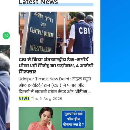
Latest News
CBI ने किया अंतरराष्ट्रीय टेक-सपोर्ट
धोखाधड़ी गिरोह का पर्दाफाश, 4 आरोपी
गिरफ्तार
Udaipur Times, New Delhi : सेंट्रल ब्यूरो
ऑफ़ इन्वेस्टिगेशन (CBI) ने पंजाब और
दिल्ली में नकली कॉल सेंटर और ऑफ़िस के
ज़रिए चल रहे एक बड़े इंटरनेशनल टेक-
NEWS
Thu,6 Aug 2026
सपोर्ट फ्रॉड और जबरन वसूली (extortion)
रैकेट का