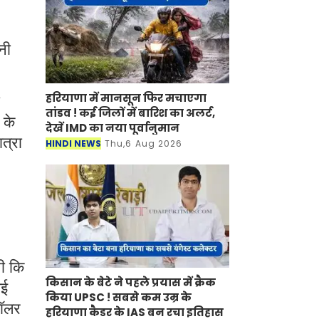
नी
हरियाणा में मानसून फिर मचाएगा
तांडव ! कई जिलों में बारिश का अलर्ट,
 के
देखें IMD का नया पूर्वानुमान
ात्रा
HINDI NEWS
Thu,6 Aug 2026
थी कि
किसान के बेटे ने पहले प्रयास में क्रैक
गई
किया UPSC ! सबसे कम उम्र के
डॉलर
हरियाणा कैडर के IAS बन रचा इतिहास