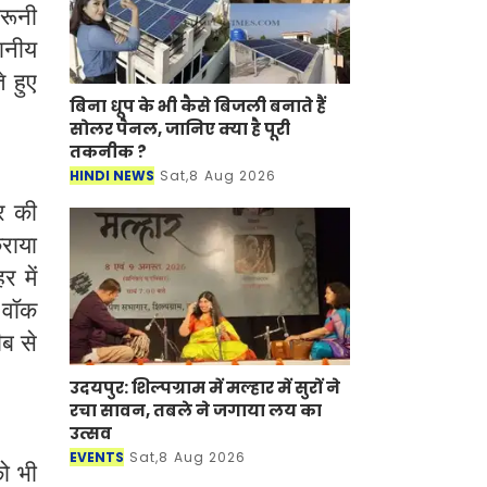
दरूनी
थानीय
े हुए
बिना धूप के भी कैसे बिजली बनाते हैं
सोलर पैनल, जानिए क्या है पूरी
तकनीक ?
HINDI NEWS
Sat,8 Aug 2026
र की
राया
 में
 वॉक
ीब से
उदयपुर: शिल्पग्राम में मल्हार में सुरों ने
रचा सावन, तबले ने जगाया लय का
उत्सव
EVENTS
Sat,8 Aug 2026
ो भी