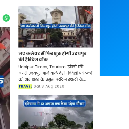
नए कलेवर में फिर शुरू होगी उदयपुर
की हेरिटेज वॉक
Udaipur Times, Tourism: झीलों की
नगरी उदयपुर आने वाले देशी-विदेशी पर्यटकों
को अब शहर के प्रमुख पर्यटन स्थलों के
साथ-साथ इसकी समृद्ध सांस्कृतिक विरासत,
TRAVEL
Sat,8 Aug 2026
इतिहास, पारंपरिक कला एवं जीवनशैली से
रूबरू करवान