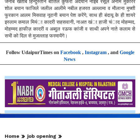
जनाब खतीबे हिन्दुस्तान बातिले कुफरो अदयान नाईबे रसूल अनाम मुकरिरे
शोल बयान फाजिले जलील आलीमे नबील हजरत अल्लामा व मौलाना मुफ्ती
फुरकान आलम मिसवाह नूरानी बयान पेश करेंगे, साथ ही बंदायू के ही शायरे
इस्लाम कमाल मियंा कादरी सहसवानी, नाअत खंा हाजी चंाद मोहम्मद,
मोहम्मद हाफीज़ कादरी व अब्दुल रऊफ कांजी व साथी अपने नाते कलाम से
सभी को दिल से मुजल्लाह फरमायेंगे।
Follow UdaipurTimes on
Facebook
,
Instagram
, and
Google
News
Home
job opening