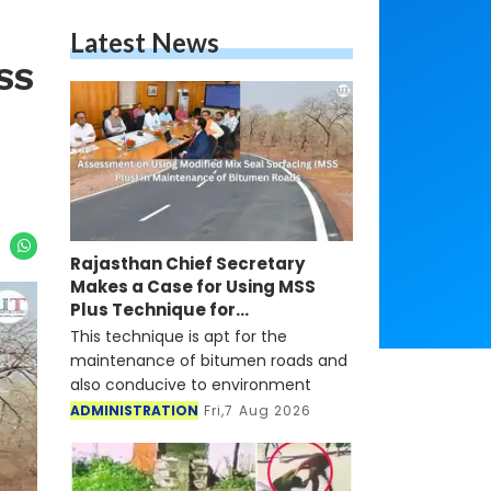
Latest News
MSS
Rajasthan Chief Secretary
Makes a Case for Using MSS
Plus Technique for
Maintenance of Bitumen Roads
This technique is apt for the
maintenance of bitumen roads and
also conducive to environment
ADMINISTRATION
Fri,7 Aug 2026