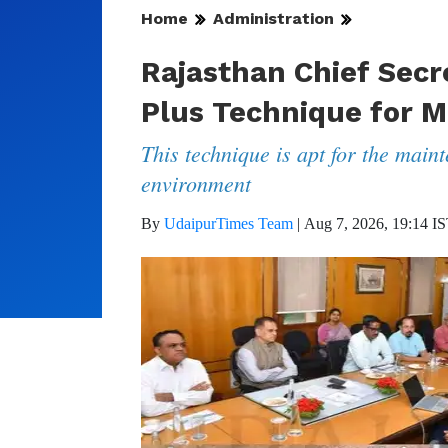
Home
Administration
Rajasthan Chief Secr
Plus Technique for 
This technique is apt for the mai
environment
By
UdaipurTimes Team
|
Aug 7, 2026, 19:14 I