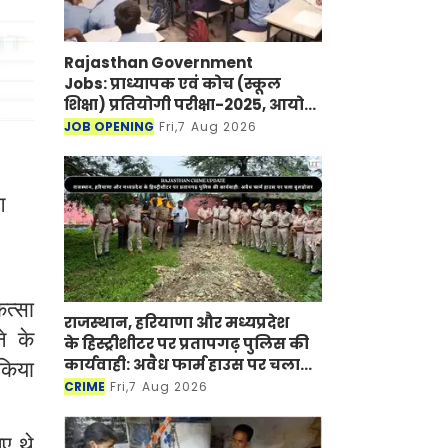
Rajasthan Government
Jobs: प्राध्यापक एवं कोच (स्कूल
शिक्षा) प्रतियोगी परीक्षा-2025, आयोग
ने जारी की हिंदी विषय की विचारित
JOB OPENING
Fri,7 Aug 2026
सूची
ग
ित्सा
राजस्थान, हरियाणा और मध्यप्रदेश
े के
के हिस्ट्रीशीटर पर प्रतापगढ़ पुलिस की
कार्यवाही: अवैध फार्म हाउस पर चला
 किया
बुलडोजर
CRIME
Fri,7 Aug 2026
ए थे