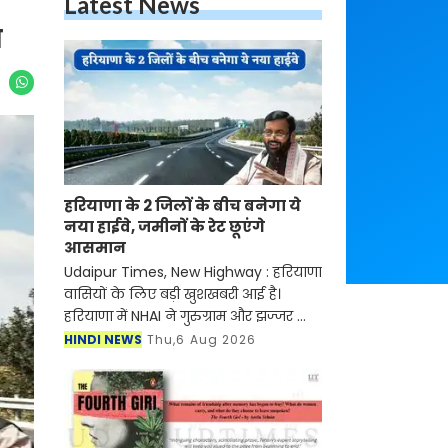
Latest News
न
हरियाणा के 2 जिलों के बीच बनेगा ये
नया हाईवे, जमीनों के रेट छूएंगे
आसमान
Udaipur Times, New Highway : हरियाणा
वासियों के लिए बड़ी खुशखबरी आई है।
हरियाणा में NHAI ने गुरुग्राम और झज्जर को
जोड़ने के लिए नए हाईवे के निर्माण जल्द ही
HINDI NEWS
Thu,6 Aug 2026
शुरू होने वाला है। मिली जानकारी के अनुसार
इस