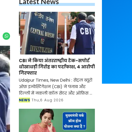
Latest News
CBI ने किया अंतरराष्ट्रीय टेक-सपोर्ट
धोखाधड़ी गिरोह का पर्दाफाश, 4 आरोपी
गिरफ्तार
Udaipur Times, New Delhi : सेंट्रल ब्यूरो
ऑफ़ इन्वेस्टिगेशन (CBI) ने पंजाब और
दिल्ली में नकली कॉल सेंटर और ऑफ़िस के
ज़रिए चल रहे एक बड़े इंटरनेशनल टेक-
NEWS
Thu,6 Aug 2026
सपोर्ट फ्रॉड और जबरन वसूली (extortion)
रैकेट का