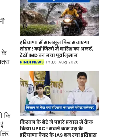
नी
हरियाणा में मानसून फिर मचाएगा
तांडव ! कई जिलों में बारिश का अलर्ट,
 के
देखें IMD का नया पूर्वानुमान
ात्रा
HINDI NEWS
Thu,6 Aug 2026
थी कि
किसान के बेटे ने पहले प्रयास में क्रैक
गई
किया UPSC ! सबसे कम उम्र के
डॉलर
हरियाणा कैडर के IAS बन रचा इतिहास