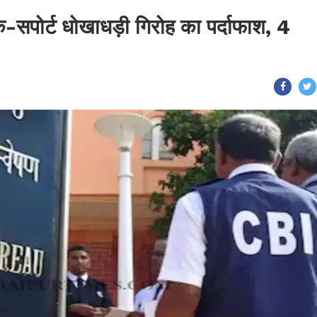
क-सपोर्ट धोखाधड़ी गिरोह का पर्दाफाश, 4