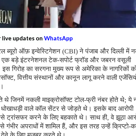
r live updates on
WhatsApp
्रल ब्यूरो ऑफ़ इन्वेस्टिगेशन (CBI) ने पंजाब और दिल्ली में
 एक बड़े इंटरनेशनल टेक-सपोर्ट फ्रॉड और जबरन वसूली
ै। इस गिरोह का सरगना मुख्य रूप से अमेरिका के नागरिकों क
्ट, वित्तीय संस्थानों और कानून लागू करने वाली एजेंसियो
थे।
ते थे जिनमें नकली माइक्रोसॉफ्ट टोल-फ्री नंबर होते थे; ये 
रहे धोखाधड़ी वाले कॉल सेंटर से जोड़ते थे। इसके बाद आरोपी
पैसे ट्रांसफर करने के लिए बहकाते थे। साथ ही, वे झूठा आ
ैसे गंभीर अपराधों में शामिल हैं, और इस तरह उन्हें क्रिप्टो-कर
ी देने के लिए मजबूर करते थे।