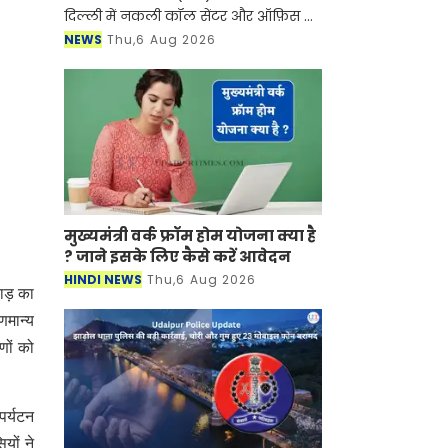
दिल्ली में नकली कॉल सेंटर और ऑफ़िस के
ज़रिए चल रहे एक बड़े इंटरनेशनल टेक-
NEWS
Thu,6 Aug 2026
सपोर्ट फ्रॉड और जबरन वसूली (extortion)
रैकेट का
मुख्यमंत्री वर्क फ्रॉम होम योजना क्या है
? जाने इसके लिए कैसे करें आवेदन
HINDI NEWS
Thu,6 Aug 2026
वाड़ का
णमान्य
णों को
पर्यटन
यों ने