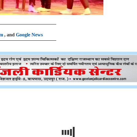
am
, and
Google News