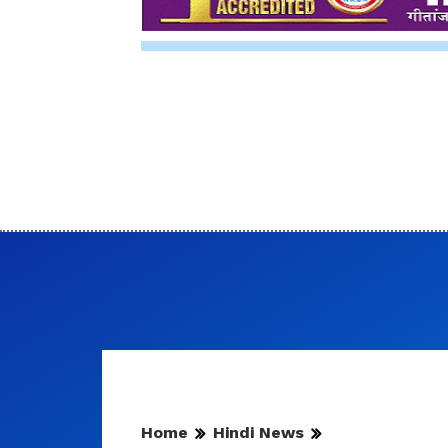
Home
Hindi News