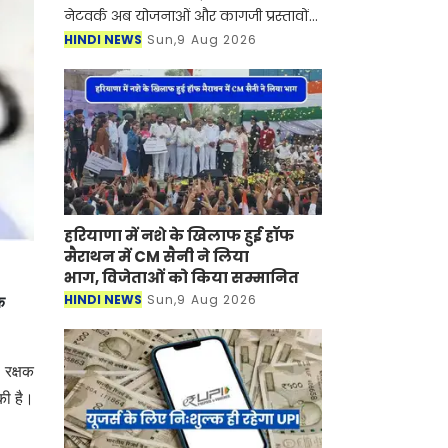
नेटवर्क अब योजनाओं और कागजी प्रस्तावों
से आगे बढ़कर आकार लेने की दिशा में है।
HINDI NEWS
Sun,9 Aug 2026
दक्षिण में बावल-बहरोड़ और उत्तर में पानीपत-
करनाल त
हरियाणा में नशे के खिलाफ हुई हॉफ
मैराथन में CM सैनी ने लिया
भाग, विजेताओं को किया सम्मानित
HINDI NEWS
Sun,9 Aug 2026
क
 रक्षक
की है।