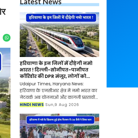
Latest News
ोर
हरियाणा के इन जिलों में दौड़ेगी नमो
भारत ! दिल्ली-सोनीपत-पानीपत
कॉरिडोर की DPR मंजूर, लोगों को
मिलेगा बड़ा फायदा
Udaipur Times, Haryana News:
हरियाणा के एनसीआर क्षेत्र में नमो भारत का
नेटवर्क अब योजनाओं और कागजी प्रस्तावों
से आगे बढ़कर आकार लेने की दिशा में है।
HINDI NEWS
Sun,9 Aug 2026
दक्षिण में बावल-बहरोड़ और उत्तर में पानीपत-
करनाल त