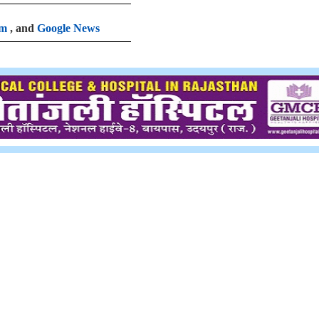
am
, and
Google News