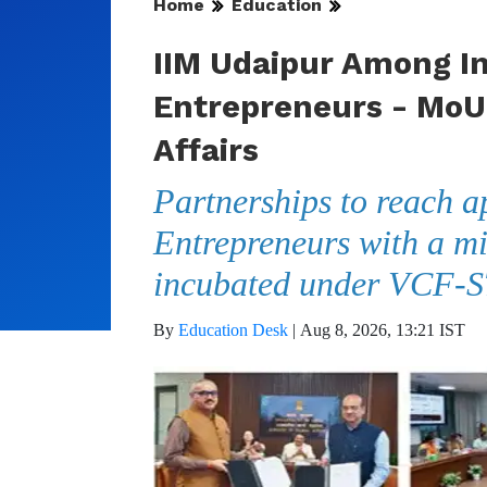
Home
Education
IIM Udaipur Among In
Entrepreneurs - MoU 
Affairs
Partnerships to reach a
Entrepreneurs with a m
incubated under VCF-
By
Education Desk
|
Aug 8, 2026, 13:21 IST