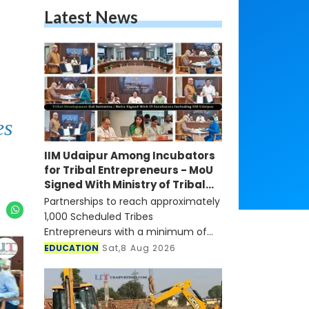
Latest News
es
IIM Udaipur Among Incubators
for Tribal Entrepreneurs - MoU
Signed With Ministry of Tribal
Affairs
Partnerships to reach approximately
1,000 Scheduled Tribes
Entrepreneurs with a minimum of
100 to be funded and incubated
EDUCATION
Sat,8 Aug 2026
under VCF-ST