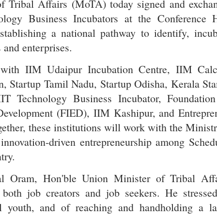
of Tribal Affairs (MoTA) today signed and excha
ogy Business Incubators at the Conference H
ablishing a national pathway to identify, incub
 and enterprises.
with IIM Udaipur Incubation Centre, IIM Calc
, Startup Tamil Nadu, Startup Odisha, Kerala Sta
T Technology Business Incubator, Foundation
 Development (FIED), IIM Kashipur, and Entrepre
ther, these institutions will work with the Ministr
 innovation-driven entrepreneurship among Sched
try.
al Oram, Hon'ble Union Minister of Tribal Affa
 both job creators and job seekers. He stresse
bal youth, and of reaching and handholding a la