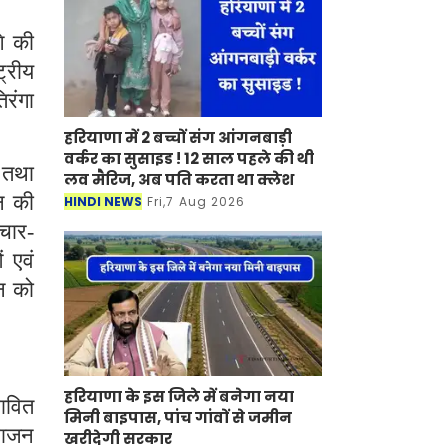
गे की
ट्रीय
रंगा
हरियाणा में 2 बच्चों संग आंगनबाड़ी
वर्कर का सुसाइड ! 12 साल पहले की थी
म तथा
लव मैरिज, अब पति करता था क्लेश
ान की
HINDI NEWS
Fri,7 Aug 2026
चार-
 एवं
ान को
हरियाणा के इस जिले में बनेगा नया
ावित
मिनी बाइपास, पांच गांवों से जमीन
िभाजन
खरीदेगी सरकार