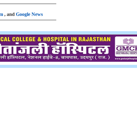
am
, and
Google News