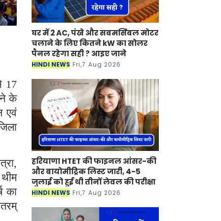
घर में 2 AC, पंखे और सबमर्सिबल मोटर
चलाने के लिए कितने kW का सोलर
पैनल रहेगा सही ? आइए जाने
HINDI NEWS
Fri,7 Aug 2026
े 17
े के
 एवं
 जिला
हरियाणा HTET की फाइनल आंसर-की
त्रा,
और बायोमीट्रिक लिस्ट जारी, 4-5
ा थीम
जुलाई को हुई थी तीनों लेवल की परीक्षा
ष का
HINDI NEWS
Fri,7 Aug 2026
ातरम्