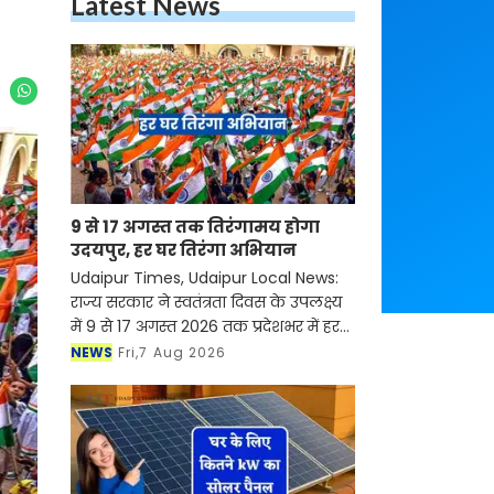
Latest News
9 से 17 अगस्त तक तिरंगामय होगा
उदयपुर, हर घर तिरंगा अभियान
Udaipur Times, Udaipur Local News:
राज्य सरकार ने स्वतंत्रता दिवस के उपलक्ष्य
में 9 से 17 अगस्त 2026 तक प्रदेशभर में हर
घर तिरंगा अभियान को व्यापक जनभागीदारी
NEWS
Fri,7 Aug 2026
के साथ आयोजित करने के निर्देश जारी किए
है