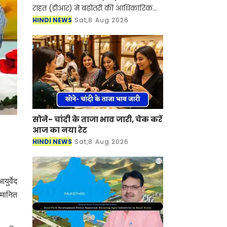
राहत (डीआर) में बढ़ोतरी की आधिकारिक
अधिसूचना जारी कर 1 अक्टूबर से दोनों को
HINDI NEWS
Sat,8 Aug 2026
बढ़ाकर 38% कर दिया है। यह बढ़ोतरी
मुख्यमंत्री सु
सोने- चांदी के ताजा भाव जारी, चेक करें
आज का नया रेट
HINDI NEWS
Sat,8 Aug 2026
ुर्वेद
म्मानित