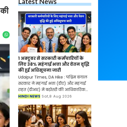
Latest News
 की
1 अक्टूबर से सरकारी कर्मचारियों के
लिए 38% महंगाई भत्ता और वेतन वृद्धि
की हुई अधिसूचना जारी
Udaipur Times, DA Hike : पश्चिम बंगाल
सरकार ने महंगाई भत्ता (डीए) और महंगाई
राहत (डीआर) में बढ़ोतरी की आधिकारिक
अधिसूचना जारी कर 1 अक्टूबर से दोनों को
HINDI NEWS
Sat,8 Aug 2026
बढ़ाकर 38% कर दिया है। यह बढ़ोतरी
मुख्यमंत्री सु