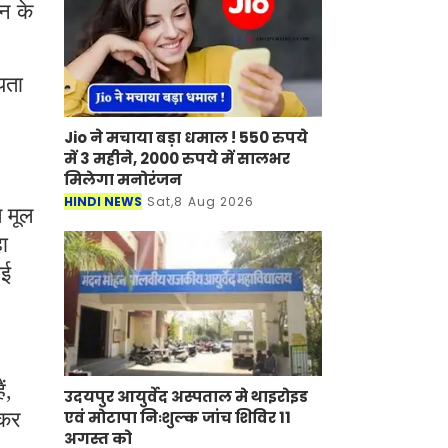
ान के
यता
Jio ने मचाया बड़ा धमाल ! 550 रुपये
में 3 महीने, 2000 रुपये में सालभर
मिलेगा मनोरंजन
HINDI NEWS
Sat,8 Aug 2026
त मूल
हा
ाई
ं,
उदयपुर आयुर्वेद अस्पताल मे थाइरोइड
 कर
एवं मोटापा निःशुल्क जांच शिविर 11
अगस्त को