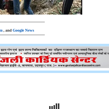
am
, and
Google News