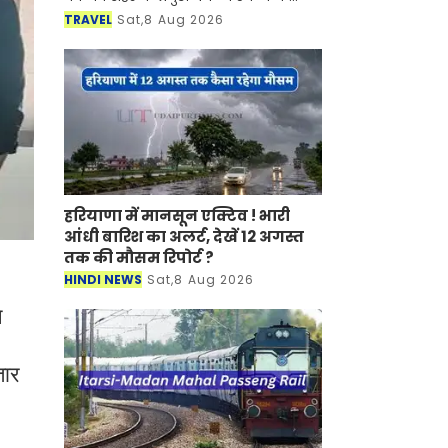
साथ-साथ इसकी समृद्ध सांस्कृतिक विरासत,
TRAVEL
Sat,8 Aug 2026
इतिहास, पारंपरिक कला एवं जीवनशैली से
रूबरू करवान
हरियाणा में मानसून एक्टिव ! भारी
आंधी बारिश का अलर्ट, देखें 12 अगस्त
तक की मौसम रिपोर्ट ?
HINDI NEWS
Sat,8 Aug 2026
े
तार