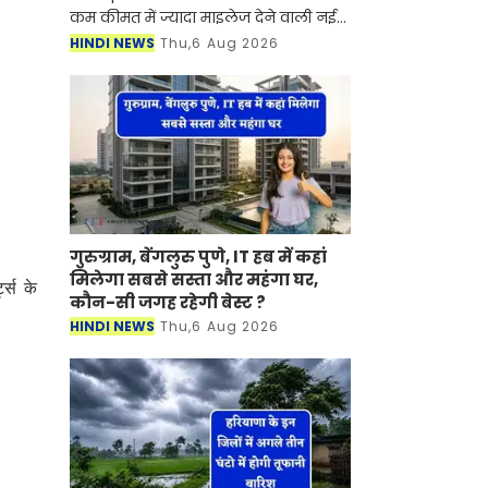
कम कीमत में ज्यादा माइलेज देने वाली नई
बाइक खरीदने की सोच रहे हैं, तो Hero
HINDI NEWS
Thu,6 Aug 2026
MotoCorp के पास कई शानदार विकल्प
मौजूद हैं। भारतीय बाजा
गुरुग्राम, बेंगलुरु पुणे, IT हब में कहां
मिलेगा सबसे सस्ता और महंगा घर,
ट्स के
कौन-सी जगह रहेगी बेस्ट ?
HINDI NEWS
Thu,6 Aug 2026