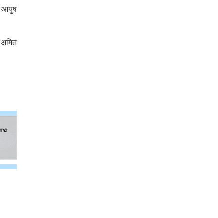
, आयुष
न अमित