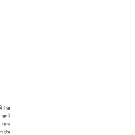
ं रेखा
े अपने
ीत चयन
ुण जैन