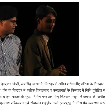
ें देवप्रभा जोशी, जयसिंह जाधव के किरदार में अमित श्रीमालीए सरिता के किरदार मे
, जैन के किरदार में श्लोक पिम्पलकर व कमलाबाई के किरदार में निधि पुरोहित न
याद्य इस नाटक के मुख्य निर्माण प्रबंधक मोण् रिज़वान मंसूरी ने बताया की संग
प्रकाश परिकल्पना एवं संचालन शहज़ोर अली ;जयपुरद्ध ने कीद्य मंच व्यवस्था अर