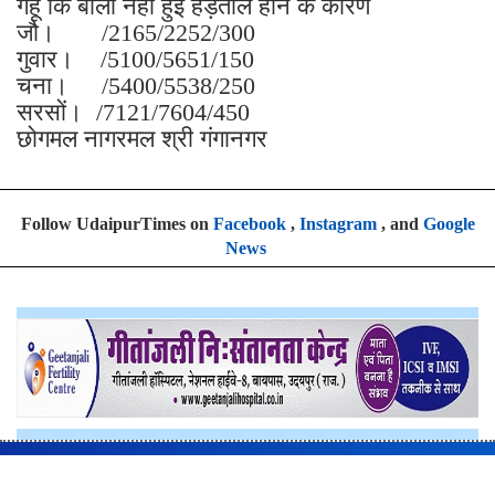
गेहूं कि बोली नहीं हुई हड़ताल होने के कारण
जौ। /2165/2252/300
गुवार। /5100/5651/150
चना। /5400/5538/250
सरसों। /7121/7604/450
छोगमल नागरमल श्री गंगानगर
Follow UdaipurTimes on
Facebook
,
Instagram
, and
Google
News