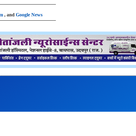
am
, and
Google News