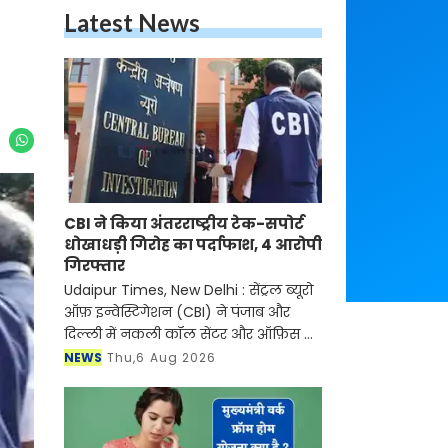
Latest News
CBI ने किया अंतरराष्ट्रीय टेक-सपोर्ट
धोखाधड़ी गिरोह का पर्दाफाश, 4 आरोपी
गिरफ्तार
Udaipur Times, New Delhi : सेंट्रल ब्यूरो
ऑफ़ इन्वेस्टिगेशन (CBI) ने पंजाब और
दिल्ली में नकली कॉल सेंटर और ऑफ़िस के
ज़रिए चल रहे एक बड़े इंटरनेशनल टेक-
NEWS
Thu,6 Aug 2026
सपोर्ट फ्रॉड और जबरन वसूली (extortion)
रैकेट का