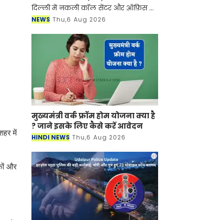
दिल्ली में नकली कॉल सेंटर और ऑफ़िस के
ज़रिए चल रहे एक बड़े इंटरनेशनल टेक-
NEWS
Thu,6 Aug 2026
सपोर्ट फ्रॉड और जबरन वसूली (extortion)
रैकेट का
मुख्यमंत्री वर्क फ्रॉम होम योजना क्या है
? जाने इसके लिए कैसे करें आवेदन
हर में
HINDI NEWS
Thu,6 Aug 2026
कों और