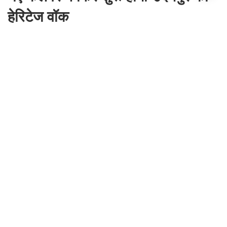
हेरिटेज वॉक
By
Sohail Khan
|
Aug 8, 2026, 22:13 IST
Join for live updates on
WhatsApp