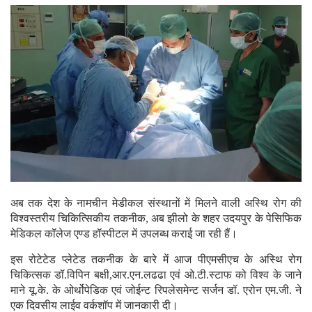
अब तक देश के नामचीन मेडीकल संस्थानों में मिलने वाली अस्थि रोग की
विश्वस्तरीय चिकित्सिकीय तकनीक, अब झीलो के शहर उदयपुर के पेसिफिक
मेडिकल कॉलेज एण्ड हॉस्पीटल में उपलब्ध कराई जा रही हैं।
इस रोटेटेड प्लेटेड तकनीक के बारे में आज पीएमसीएच के अस्थि रोग
चिकित्सक डॉ.विपिन बक्षी,आर.एन.लढढा एवं ओ.टी.स्टाफ को विश्व के जाने
माने यू.के. के ओर्थोपेडिक एवं जोईन्ट रिपलेसमेन्ट सर्जन डॉ. एरोन एम.जी. ने
एक दिवसीय लाईव वर्कशॉप में जानकारी दी।