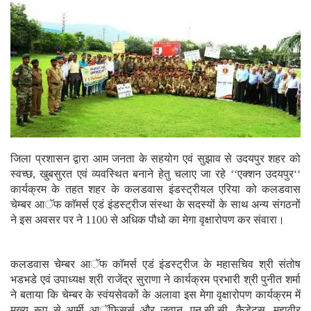
जिला प्रशासन द्वारा आम जनता के सहयोग एवं सुझाव से उदयपुर शहर को
स्वच्छ, खुबसुरत एवं व्यवस्थित बनाने हेतु चलाए जा रहे ‘‘एक्शन उदयपुर‘‘
कार्यक्रम के तहत शहर के कलडवास इंडस्ट्रीयल एरिया को कलडवास
चेम्बर आॅफ काॅमर्स एडं इंडस्ट्रीज संस्था के सदस्यों के साथ अन्य संगठनों
ने इस अवसर पर ने 1100 से अधिक पौधो का मेगा वृक्षारोपण कर संवारा।
कलडवास चेम्बर आॅफ काॅमर्स एडं इंडस्ट्रीज के महासचिव श्री संतोष
भडभडे एवं उपाध्यक्ष श्री राजेंद्र सुराणा ने कार्यक्रम प्रभारी श्री पुनीत शर्मा
ने बताया कि चेम्बर के स्वंयसेवकों के अलावा इस मेगा वृक्षारोपण कार्यक्रम में
मुख्य रूप से आर्मी आॅफिसर्स और जवान, एन.सी.सी. कैडेट्स, महावीर