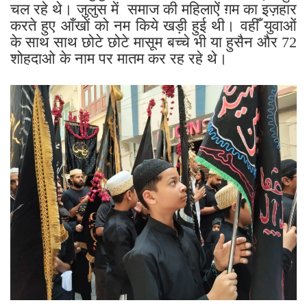
चल रहे थे। जुलुस में समाज की महिलाऐं ग़म का इज़हार
करते हुए आँखों को नम किये खड़ी हुई थी। वहीँ युवाओं
के साथ साथ छोटे छोटे मासूम बच्चे भी या हुसैन और 72
शोहदाओ के नाम पर मातम कर रह रहे थे।