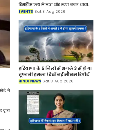
रिमझिम लय से रूठा और रूखा नजर आया
लेकिन शिल्पग्राम स्थित दर्पण सभागार मे
EVENTS
Sat,8 Aug 2026
सुरों की अपनी ऋतु हौले से आकार ले रही
थी। जिसमें कहीं राग म
हरियाणा के 5 जिलों में अगले 3 में
होगा तूफ़ानी हमला ! देखें नई मौसम
रिपोर्ट
HINDI NEWS
Sat,8 Aug 2026
र्ट ने
 द्वारा
 पर 20