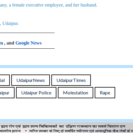
 December 20, 2025.
any, a female executive employee, and her husband.
, Udaipur.
am
, and
Google News