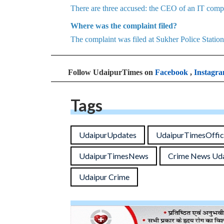
The alleged incident took place on the night of
How many accused are there in the case?
There are three accused: the CEO of an IT comp
Where was the complaint filed?
The complaint was filed at Sukher Police Station
Follow UdaipurTimes on
Facebook
,
Instagr
Tags
UdaipurUpdates
UdaipurTimesOfficial
UdaipurNews
UdaipurTimes