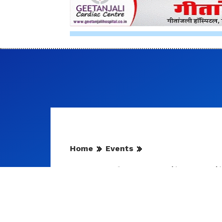
UdaipurTimesNews
Crime News Udaipur
Udaipur Police
Molestation
Rape
Udaipur Crime