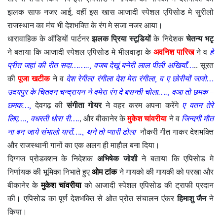
झलक साफ नजर आई, वहीं इस खास आजादी स्पेशल एपिसोड मे सुरीलो
राजस्थान का मंच भी देशभक्ति के रंग मे सजा नजर आया।
धारावाहिक के ऑडियों पार्टनर
झलक प्रिया स्टूडियों
के निदेशक
चेतन्य भटृ
ने बताया कि आजादी स्पेशल एपिसोड मे भीलवाड़ा के
अवनिश पारिख
ने व
हे
प्रीत जहां की रीत सदा…….., वजब देखूं बनेरी लाल पीली अखियाँ…
.. सूरत
की
पूजा खटीक
ने व
देश रेगीला रंगीला देश मेरा रंगीला, व ए छोरीयों जावो…
उदयपुर के चितवन चन्द्रायन ने वमेरा रंग दे बसन्ती चोला…., वआ तो छमक –
छमक…,
देवगढ़ की
संगीता गोयर
ने वहर करम अपना करेंगे
ए वतन तेरे
लिए…., वधरती धोरा री….
, और बीकानेर के
मुकेश चांवरीया
ने व
जिन्दगी मौत
ना बन जाये संभालो यारों…., थने तो प्यारी ढोला
नौकरी गीत गाकर देशभक्ति
और राजस्थानी गानों का एक अलग ही माहौल बना दिया।
दिग्गज प्रोडक्शन के निदेशक
अभिषेक जोशी
ने बताया कि एपिसोड मे
निर्णायक की भूमिका निभाते हुए
ओम टांक
ने गायको की गायकी को परखा और
बीकानेर के
मुकेश चांवरीया
को आजादी स्पेशल एपिसोड की ट्राफी प्रदान
की। एपिसोड का पूर्ण देशभक्ति से ओत प्रोत संचालन एंकर
हिमाशु जैन
ने
किया।