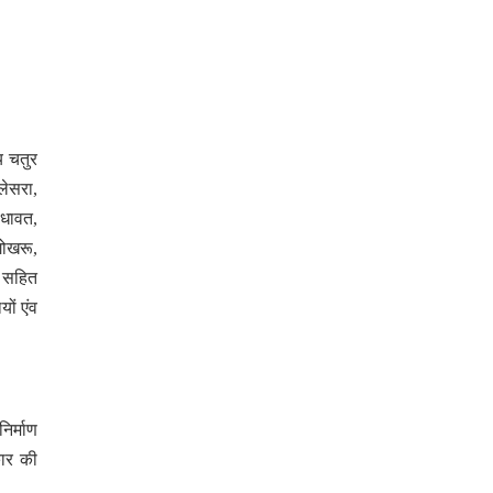
य चतुर
लेसरा,
ोधावत,
गोखरू,
ा सहित
ों एंव
िर्माण
कार की