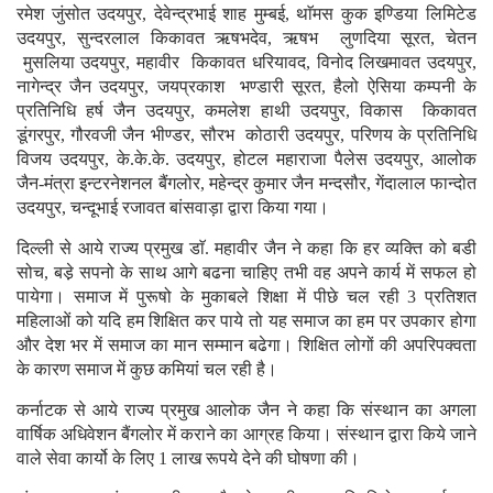
रमेश जुंसोत उदयपुर, देवेन्द्रभाई शाह मुम्बई, थाॅमस कुक इण्डिया लिमिटेड
उदयपुर, सुन्दरलाल किकावत ऋषभदेव, ऋषभ लुणदिया सूरत, चेतन
मुसलिया उदयपुर, महावीर किकावत धरियावद, विनोद लिखमावत उदयपुर,
नागेन्द्र जैन उदयपुर, जयप्रकाश भण्डारी सूरत, हैलो ऐसिया कम्पनी के
प्रतिनिधि हर्ष जैन उदयपुर, कमलेश हाथी उदयपुर, विकास किकावत
डूंगरपुर, गौरवजी जैन भीण्डर, सौरभ कोठारी उदयपुर, परिणय के प्रतिनिधि
विजय उदयपुर, के.के.के. उदयपुर, होटल महाराजा पैलेस उदयपुर, आलोक
जैन-मंत्रा इन्टरनेशनल बैंगलोर, महेन्द्र कुमार जैन मन्दसौर, गेंदालाल फान्दोत
उदयपुर, चन्दूभाई रजावत बांसवाड़ा द्वारा किया गया।
दिल्ली से आये राज्य प्रमुख डाॅ. महावीर जैन ने कहा कि हर व्यक्ति को बडी
सोच, बडे़ सपनो के साथ आगे बढना चाहिए तभी वह अपने कार्य में सफल हो
पायेगा। समाज में पुरूषो के मुकाबले शिक्षा में पीछे चल रही 3 प्रतिशत
महिलाओं को यदि हम शिक्षित कर पाये तो यह समाज का हम पर उपकार होगा
और देश भर में समाज का मान सम्मान बढेगा। शिक्षित लोगों की अपरिपक्वता
के कारण समाज में कुछ कमियां चल रही है।
कर्नाटक से आये राज्य प्रमुख आलोक जैन ने कहा कि संस्थान का अगला
वार्षिक अधिवेशन बैंगलोर में कराने का आग्रह किया। संस्थान द्वारा किये जाने
वाले सेवा कार्यो के लिए 1 लाख रूपये देने की घोषणा की।