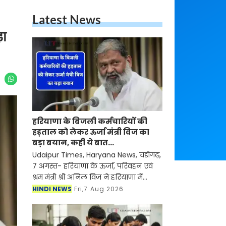
Latest News
ड़ा
हरियाणा के बिजली कर्मचारियों की
हड़ताल को लेकर ऊर्जा मंत्री विज का
बड़ा बयान, कही ये बात...
Udaipur Times, Haryana News, चंडीगढ़,
7 अगस्त- हरियाणा के ऊर्जा, परिवहन एवं
श्रम मंत्री श्री अनिल विज ने हरियाणा में
बिजली यूनियन की 11 से 13 अगस्त तक
HINDI NEWS
Fri,7 Aug 2026
प्रस्तावित तीन दिवसीय हड़ताल मामले में कहा
कि हम य