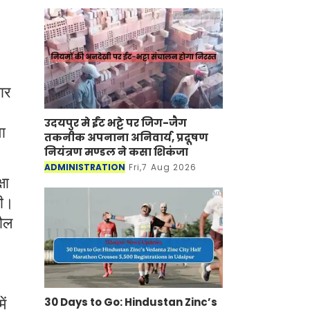
ार
उदयपुर मे ईंट भट्टे पर जिग-जैग
ा
तकनीक अपनाना अनिवार्य, प्रदूषण
नियंत्रण मण्डल ने कसा शिकंजा
ADMINISTRATION
Fri,7 Aug 2026
षा
गी।
तौल
30 Days to Go: Hindustan Zinc’s
ें