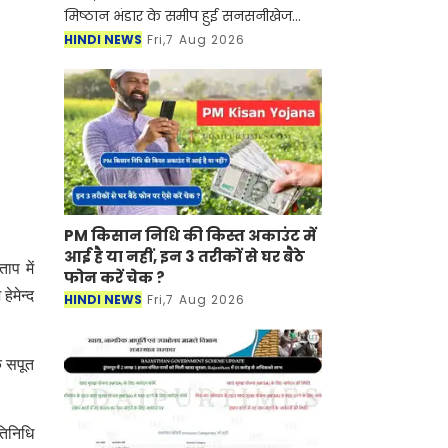
मिष्ठान भंडार के समीप हुई सनसनीखेज
फायरिंग मामले में जिला पुलिस ने 24 घंटे
HINDI NEWS
Fri,7 Aug 2026
के भीतर बड़ी सफलता हासिल करते हुए
गोलीकांड के मुख्
PM किसान निधि की किस्त अकाउंट में
आई है या नहीं, इन 3 तरीकों से घर बैठे
ाप में
फोन करें चेक ?
ेमेन्द
HINDI NEWS
Fri,7 Aug 2026
े सपूत
तिनिधि