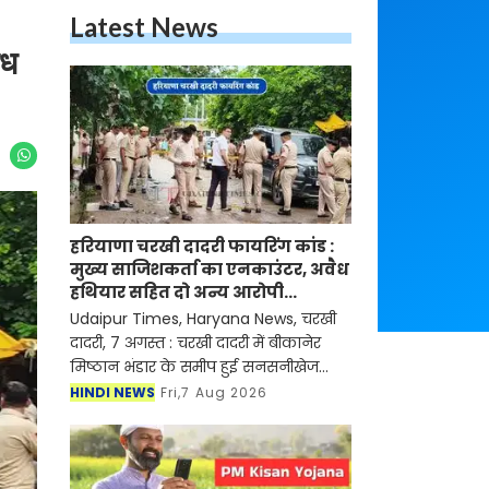
Latest News
ैध
हरियाणा चरखी दादरी फायरिंग कांड :
मुख्य साजिशकर्ता का एनकाउंटर, अवैध
हथियार सहित दो अन्य आरोपी
गिरफ्तार
Udaipur Times, Haryana News, चरखी
दादरी, 7 अगस्त : चरखी दादरी में बीकानेर
मिष्ठान भंडार के समीप हुई सनसनीखेज
फायरिंग मामले में जिला पुलिस ने 24 घंटे
HINDI NEWS
Fri,7 Aug 2026
के भीतर बड़ी सफलता हासिल करते हुए
गोलीकांड के मुख्