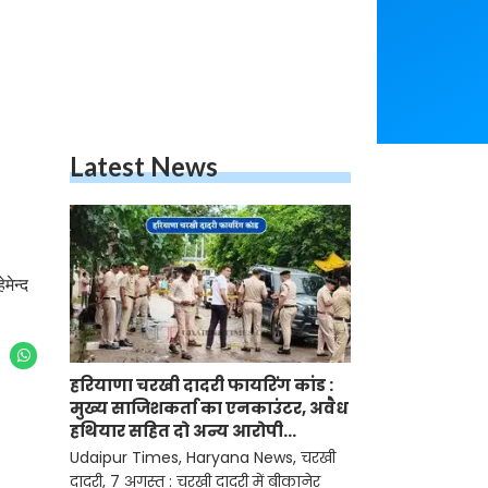
Latest News
मेन्द
हरियाणा चरखी दादरी फायरिंग कांड :
मुख्य साजिशकर्ता का एनकाउंटर, अवैध
हथियार सहित दो अन्य आरोपी
गिरफ्तार
Udaipur Times, Haryana News, चरखी
दादरी, 7 अगस्त : चरखी दादरी में बीकानेर