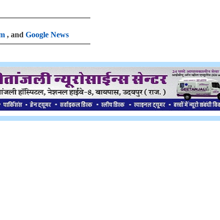
am
, and
Google News