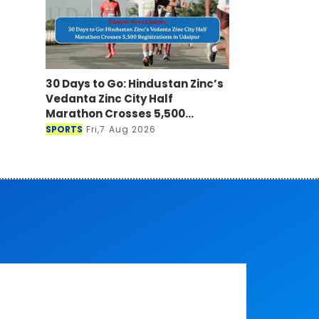
30 Days to Go: Hindustan Zinc’s
Vedanta Zinc City Half
Marathon Crosses 5,500
Registrations in Udaipur
SPORTS
Fri,7 Aug 2026