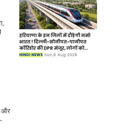
ा,
े
हरियाणा के इन जिलों में दौड़ेगी नमो
भारत ! दिल्ली-सोनीपत-पानीपत
कॉरिडोर की DPR मंजूर, लोगों को
मिलेगा बड़ा फायदा
HINDI NEWS
Sun,9 Aug 2026
।
रो और
-