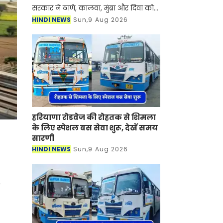
सरकार ने ठाणे, कालवा, मुंब्रा और दिवा को
जोड़ने वाले एक नए मेट्रो कॉरिडोर को
HINDI NEWS
Sun,9 Aug 2026
सैद्धांतिक मंजूरी दे दी है। ये मुंबई-अहमदाबाद
हाई-स्पीड रेल कॉरि
हरियाणा रोडवेज की रोहतक से शिमला
के लिए स्पेशल बस सेवा शुरू, देखें समय
सारणी
HINDI NEWS
Sun,9 Aug 2026