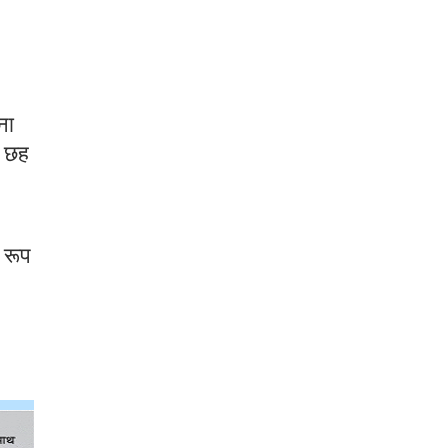
ना
त छह
 रूप