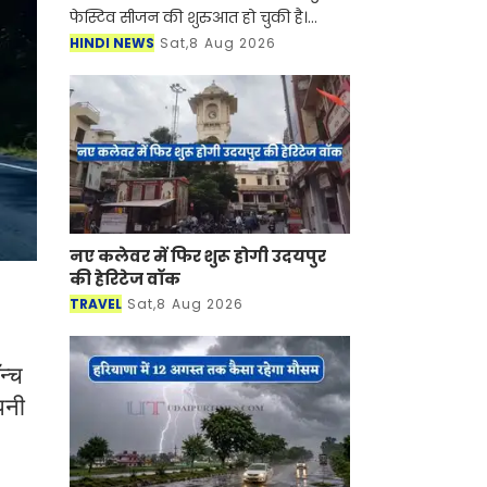
फेस्टिव सीजन की शुरुआत हो चुकी है।
सुहागिन महिलाएं हो या फिर कुंवारी
HINDI NEWS
Sat,8 Aug 2026
लड़कियां किसी ना किसी मौके पर साड़ियां
बड़े शौक से पहनती हैं। स
नए कलेवर में फिर शुरू होगी उदयपुर
की हेरिटेज वॉक
TRAVEL
Sat,8 Aug 2026
न्च
पनी