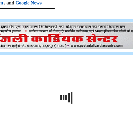
am
, and
Google News