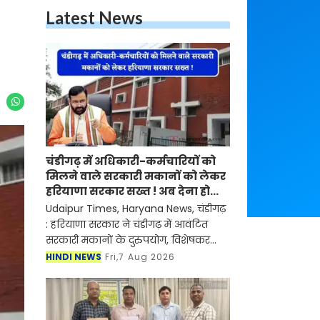
Latest News
चंडीगढ़ में अधिकारी-कर्मचारियों को
मिलने वाले सरकारी मकानों को लेकर
हरियाणा सरकार सख्त ! अब देना होगा
ये प्रमाण-पत्र
Udaipur Times, Haryana News, चंडीगढ़
: हरियाणा सरकार ने चंडीगढ़ में आवंटित
सरकारी मकानों के दुरुपयोग, विशेषकर
सबलेटिंग (किराये पर देने) पर रोक लगाने
HINDI NEWS
Fri,7 Aug 2026
के लिए महत्वपूर्ण कदम उठाया है। सरकार ने
ऐसे सभी अधि