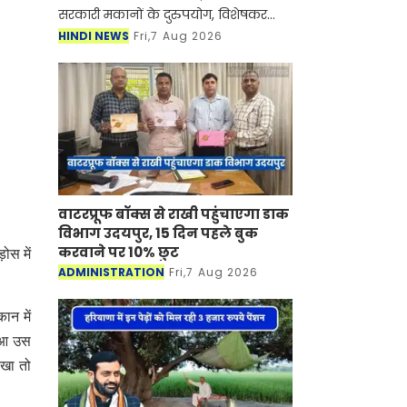
सरकारी मकानों के दुरुपयोग, विशेषकर
सबलेटिंग (किराये पर देने) पर रोक लगाने
HINDI NEWS
Fri,7 Aug 2026
के लिए महत्वपूर्ण कदम उठाया है। सरकार ने
ऐसे सभी अधि
वाटरप्रूफ बॉक्स से राखी पहुंचाएगा डाक
विभाग उदयपुर, 15 दिन पहले बुक
करवाने पर 10% छुट
ोस में
ADMINISTRATION
Fri,7 Aug 2026
ान में
हुआ उस
ेखा तो