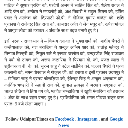
पाटिल ने सुथार प्रदिप को, परदेषी अजय ने साहिब सिंह को, शेलेश रावल ने
आदि जेन को, अन्केश ने मण्डलोई को, अक्ष तिवारी ने राहुल मिश्रा को, हर्षित
पंवार ने अल्केश को, त्रिपाठी डी.पी. ने गोविन्द कुमार चन्देल को, शशि
प्रकाश ने राजेन्द्र सिंह राना को, कामदार अर्पव ने जेन मधुर को, रूपेश भोगल
ने आयुश लोढा को हराकर 3 अंक के साथ बढ़त बनाये हुए है।
इसी प्रकार राजस्थान मे – चिन्मय दनावत ने सुयश शर्मा को, आशीष चैधरी ने
कन्हैयालाल को, यश बराडिया ने अब्दुल अज़िम आर को, राठोड़ महेन्द्र ने
तिनाज मिस्ट्री को, नितुल खरे ने प्रखर चप्लोत को, चन्द्रजीत सिंह राजावत
ने पर्वा बी ठाकर को, अरूण कटारिया ने प्रियाम बी. को, यजत व्यास ने
श्रीवास्तव वी. के. को, सुरज साहु ने पटेल जाईमिन को, पल्लव चैधरी ने ध्रुव
कालानी को, नमन पोरवाल ने गोकुल जी. को हराया व इसी प्रकार उदयपुर मे
– मोनिका साहु ने प्रनय चोराड़िया को, हेमेन्द्र सिंह ने अन्कुर अग्रवाल को,
कार्तिक भण्डारी ने रूहानी राज को, कुनाल छाबड़ा ने अरमान अग्रवाल को,
चाहत सेठिया ने हिया गर्ग को, प्लवित चण्डालिया ने ख़ुशी मेनारिया को हराकर
2 अंक के साथ बढ़त बनाए हुए है। प्रतियोगिता को अगल पाॅचवा चक्र कल
प्रातः 9 बजे खेला जाएगा।
Follow UdaipurTimes on
Facebook
,
Instagram
, and
Google
News