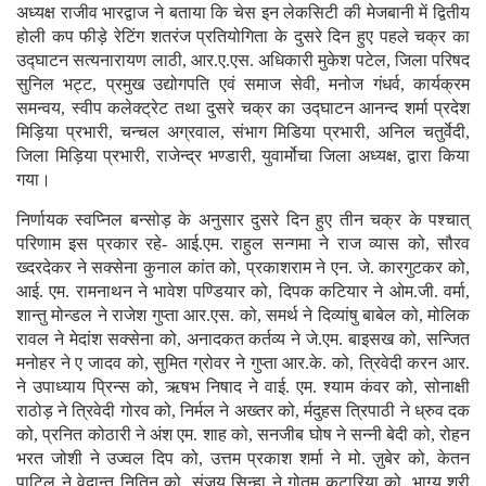
अध्यक्ष राजीव भारद्वाज ने बताया कि चेस इन लेकसिटी की मेजबानी में द्वितीय
होली कप फीड़े रेटिंग शतरंज प्रतियोगिता के दुसरे दिन हुए पहले चक्र का
उद्घाटन सत्यनारायण लाठी, आर.ए.एस. अधिकारी मुकेश पटेल, जिला परिषद
सुनिल भट्ट, प्रमुख उद्योगपति एवं समाज सेवी, मनोज गंधर्व, कार्यक्रम
समन्वय, स्वीप कलेक्ट्रेट तथा दुसरे चक्र का उद्घाटन आनन्द शर्मा प्रदेश
मिड़िया प्रभारी, चन्चल अग्रवाल, संभाग मिडिया प्रभारी, अनिल चतुर्वेदी,
जिला मिड़िया प्रभारी, राजेन्द्र भण्डारी, युवार्मोचा जिला अध्यक्ष, द्वारा किया
गया।
निर्णायक स्वप्निल बन्सोड़ के अनुसार दुसरे दिन हुए तीन चक्र के पश्चात्
परिणाम इस प्रकार रहे- आई.एम. राहुल सन्गमा ने राज व्यास को, सौरव
ख्दरदेकर ने सक्सेना कुनाल कांत को, प्रकाशराम ने एन. जे. कारगुटकर को,
आई. एम. रामनाथन ने भावेश पण्डियार को, दिपक कटियार ने ओम.जी. वर्मा,
शान्तु मोन्डल ने राजेश गुप्ता आर.एस. को, समर्थ ने दिव्यांषु बाबेल को, मोलिक
रावल ने मेदांश सक्सेना को, अनादकत कर्तव्य ने जे.एम. बाइसख को, सन्जित
मनोहर ने ए जादव को, सुमित ग्रोवर ने गुप्ता आर.के. को, त्रिवेदी करन आर.
ने उपाध्याय प्रिन्स को, ऋषभ निषाद ने वाई. एम. श्याम कंवर को, सोनाक्षी
राठोड़ ने त्रिवेदी गोरव को, निर्मल ने अख्तर को, र्मदुहस त्रिपाठी ने ध्रुव दक
को, प्रनित कोठारी ने अंश एम. शाह को, सनजीब घोष ने सन्नी बेदी को, रोहन
भरत जोशी ने उज्वल दिप को, उत्तम प्रकाश शर्मा ने मो. ज़ुबेर को, केतन
पाटिल ने वेदान्त नितिन को, संजय सिन्हा ने गोतम कटारिया को, भाग्य श्री