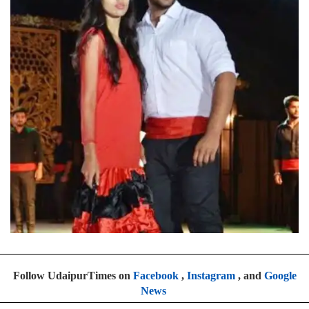
Follow UdaipurTimes on
Facebook
,
Instagram
, and
Google
News