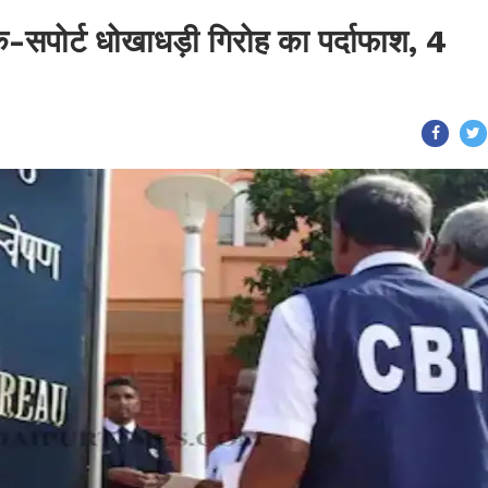
क-सपोर्ट धोखाधड़ी गिरोह का पर्दाफाश, 4