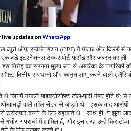
r live updates on
WhatsApp
्रल ब्यूरो ऑफ़ इन्वेस्टिगेशन (CBI) ने पंजाब और दिल्ली में
 एक बड़े इंटरनेशनल टेक-सपोर्ट फ्रॉड और जबरन वसूली
ै। इस गिरोह का सरगना मुख्य रूप से अमेरिका के नागरिकों क
्ट, वित्तीय संस्थानों और कानून लागू करने वाली एजेंसियो
थे।
ते थे जिनमें नकली माइक्रोसॉफ्ट टोल-फ्री नंबर होते थे; ये 
रहे धोखाधड़ी वाले कॉल सेंटर से जोड़ते थे। इसके बाद आरोपी
पैसे ट्रांसफर करने के लिए बहकाते थे। साथ ही, वे झूठा आ
ैसे गंभीर अपराधों में शामिल हैं, और इस तरह उन्हें क्रिप्टो-कर
ी देने के लिए मजबूर करते थे।