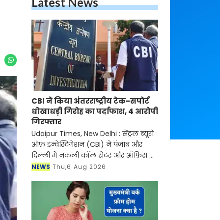
Latest News
CBI ने किया अंतरराष्ट्रीय टेक-सपोर्ट
धोखाधड़ी गिरोह का पर्दाफाश, 4 आरोपी
गिरफ्तार
Udaipur Times, New Delhi : सेंट्रल ब्यूरो
ऑफ़ इन्वेस्टिगेशन (CBI) ने पंजाब और
दिल्ली में नकली कॉल सेंटर और ऑफ़िस के
ज़रिए चल रहे एक बड़े इंटरनेशनल टेक-
NEWS
Thu,6 Aug 2026
सपोर्ट फ्रॉड और जबरन वसूली (extortion)
रैकेट का