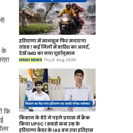
नी
हरियाणा में मानसून फिर मचाएगा
तांडव ! कई जिलों में बारिश का अलर्ट,
 के
देखें IMD का नया पूर्वानुमान
ात्रा
HINDI NEWS
Thu,6 Aug 2026
थी कि
किसान के बेटे ने पहले प्रयास में क्रैक
गई
किया UPSC ! सबसे कम उम्र के
डॉलर
हरियाणा कैडर के IAS बन रचा इतिहास