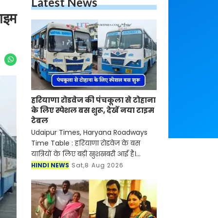
Latest News
टाइम
हरियाणा रोडवेज की पंचकूला से टोहाना
के लिए स्पेशल बस शुरू, देखें नया टाइम
टेबल
Udaipur Times, Haryana Roadways
Time Table : हरियाणा रोडवेज के बस
यात्रियों के लिए बड़ी खुशखबरी आई है।
रोडवेज की पंचकूला से टोहाना समेत इन
HINDI NEWS
Sat,8 Aug 2026
शहरों से होकर जाने वाली बसों का नया
टाइम टेबल जारी हो गया है।