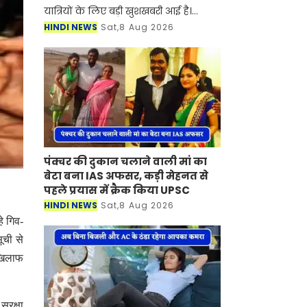
यात्रियों के लिए बड़ी खुशखबरी आई है।
रोडवेज की पंचकूला से टोहाना समेत इन
HINDI NEWS
Sat,8 Aug 2026
शहरों से होकर जाने वाली बसों का नया
टाइम टेबल जारी हो गया है।
पंक्चर की दुकान चलाने वाली मां का
बेटा बना IAS अफसर, कड़ी मेहनत से
पहले प्रयास में क्रैक किया UPSC
HINDI NEWS
Sat,8 Aug 2026
े गिव-
ूची से
 खिलाफ
ुरक्षा