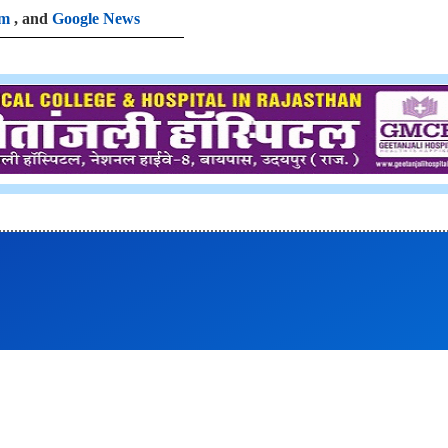
am
, and
Google News