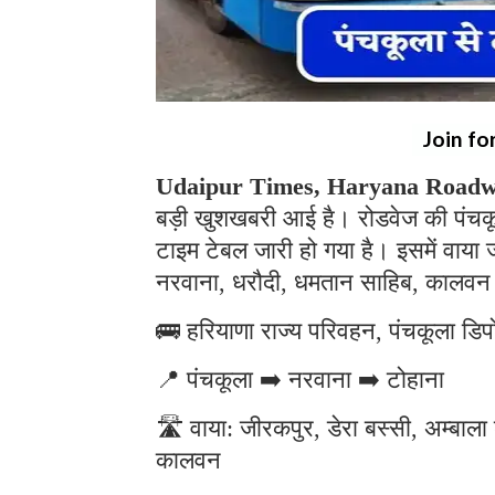
Join fo
Udaipur Times, Haryana Roadw
बड़ी खुशखबरी आई है। रोडवेज की पंचकूल
टाइम टेबल जारी हो गया है। इसमें वाया
नरवाना, धरौदी, धमतान साहिब, कालवन 
🚌 हरियाणा राज्य परिवहन, पंचकूला डिपो
📍 पंचकूला ➡️ नरवाना ➡️ टोहाना
🛣️ वाया: जीरकपुर, डेरा बस्सी, अम्बा
कालवन