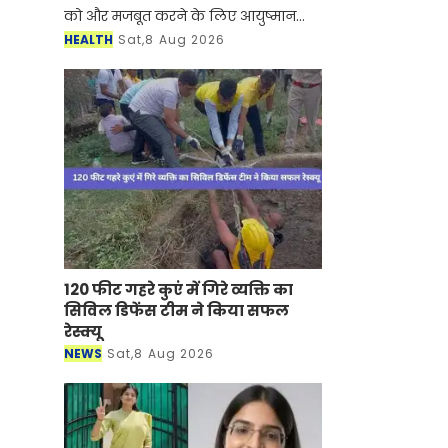
को और मजबूत करने के लिए आयुष्मान
भारत डिजिटल मिशन की डिजिटल हेल्थ
HEALTH
Sat,8 Aug 2026
इंसेंटिव स्कीम के तहत 2.5 करोड़ रुपये से
अधिक मूल्य के न
120 फीट गहरे कुएं में गिरे व्यक्ति का
सिविल डिफेंस टीम ने किया सफल
रेस्क्यू
NEWS
Sat,8 Aug 2026