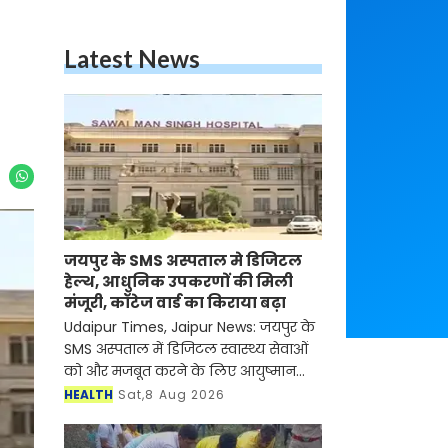
Latest News
जयपुर के SMS अस्पताल मे डिजिटल
हेल्थ, आधुनिक उपकरणों की मिली
मंजूरी, कॉटेज वार्ड का किराया बढ़ा
Udaipur Times, Jaipur News: जयपुर के
SMS अस्पताल में डिजिटल स्वास्थ्य सेवाओं
को और मजबूत करने के लिए आयुष्मान
भारत डिजिटल मिशन की डिजिटल हेल्थ
HEALTH
Sat,8 Aug 2026
इंसेंटिव स्कीम के तहत 2.5 करोड़ रुपये से
अधिक मूल्य के न