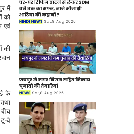
घर-घर टिफिन बांटने से लेकर SDM
र में
बने तक का सफर, जाने मीनाक्षी
भाटिया की कहानी ?
ं को
HINDI NEWS
Sat,8 Aug 2026
य एवं
।
ों की
्रदान
जयपुर मे नगर निगम सहित निकाय
चुनावों की तैयारियां
ड के
NEWS
Sat,8 Aug 2026
 तथा
 बीच
टू-वे
0