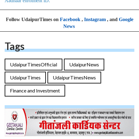
Aadhaar enrolment ID.
Follow UdaipurTimes on
Facebook
,
Instagram
, and
Google
News
Tags
UdaipurTimesOfficial
UdaipurNews
UdaipurTimes
UdaipurTimesNews
Finance and Investment